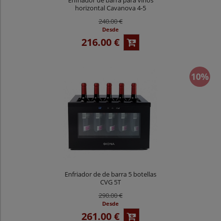
horizontal Cavanova 4-5
botellas OW 004M
240.00 €
Desde
216.00 €
10%
Enfriador de de barra 5 botellas
CVG 5T
290.00 €
Desde
261.00 €