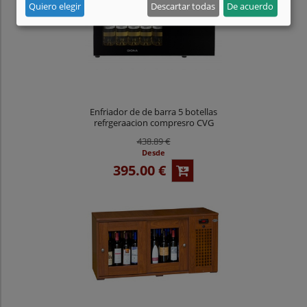
Quiero elegir
Descartar todas
De acuerdo
Enfriador de de barra 5 botellas
refrgeraacion compresro CVG
5TC
438.89 €
Desde
395.00 €