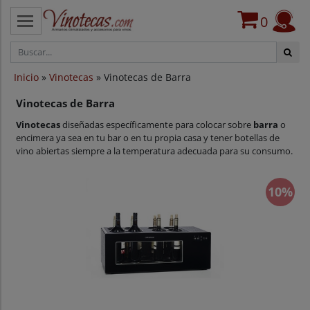
0
CATEGORÍAS
Inicio
»
Vinotecas
» Vinotecas de Barra
VINOTECAS POR MARCAS
Vinotecas de Barra
VINOTECAS OFERTAS
Vinotecas
diseñadas específicamente para colocar sobre
barra
o
encimera ya sea en tu bar o en tu propia casa y tener botellas de
PROVEEDORES
vino abiertas siempre a la temperatura adecuada para su consumo.
BLOG
10%
CONTACTO