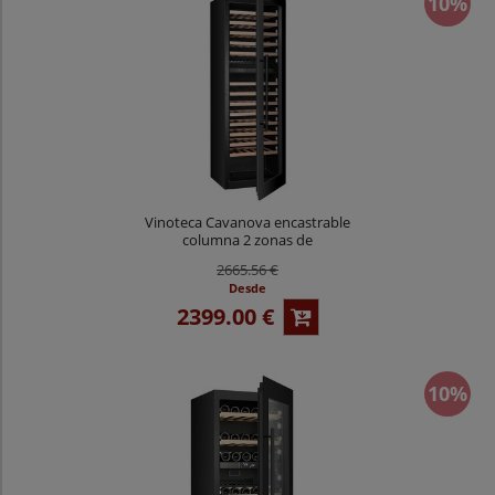
10%
Vinoteca Cavanova encastrable
columna 2 zonas de
temperatura 100 botellas
2665.56 €
CV0100KT-2T
Desde
2399.00 €
10%