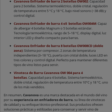
Cavanova Enfriador de barra 2 botellas OW002
: Capacidad
para 2 botellas. Sistema termoeléctrico, doble cristal, regulación
de temperatura entre 5 °C y 18 °C, bajo nivel sonoro (~38 dB) y
control digital.
Cavanova Enfriador de barra 4 o5 botellas OW004M
: Capaz
de albergar 4 botellas Magnum o 5 botellas estándar.
Tecnología termoeléctrica, rango de 5–18 °C, display digital, luz
interior LED y diseño compacto para barras.
Cavanova Enfriador de barra 8 botellas OW008CD (doble
zona)
: Sistema por compresor, 2 zonas de temperatura
independientes (3–18 °C), puerta con cristal doble, luces LED en
tres colores y control digital. Perfecto para mantener diferentes
tipos de vino listos para servir.
Vinoteca de Barra Cavanova OW 004 para 4
botellas
. Capacidad para 4 botellas. Sistema termoeléctrico,
doble cristal, regulación de temperatura entre 10°C y 18 °C, uno
de los más vendidos.
En resumen,
Cavanova
es una marca destacada en el mundo del vino
por su
experiencia en enfriadores de barra
, su línea de vinotecas
de calidad y su enfoque técnico-profesional. Sus productos ofrecen
soluciones prácticas y estilizadas para conservar y servir vino de