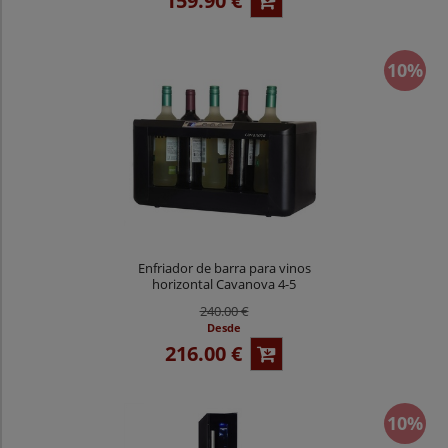
159.90 €
10%
Enfriador de barra para vinos
horizontal Cavanova 4-5
botellas OW 004M
240.00 €
Desde
216.00 €
10%