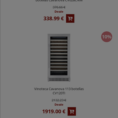
376.66 €
Desde
338.99 €
10%
Vinoteca Cavanova 113 botellas
CV120TI
2132.23 €
Desde
1919.00 €