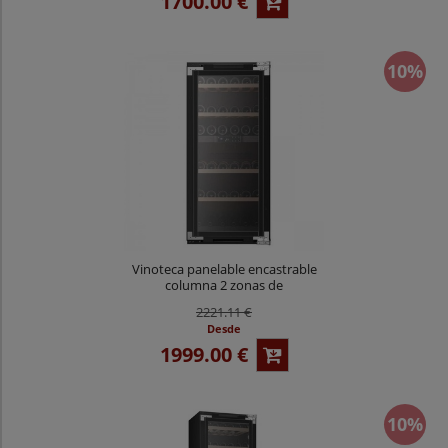
1700.00 €
10%
Vinoteca panelable encastrable
columna 2 zonas de
temperatura 65 botellas
2221.11 €
CV065KT-2TP
Desde
1999.00 €
10%