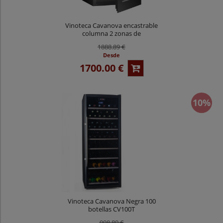
Vinoteca Cavanova encastrable
columna 2 zonas de
temperatura 42 botellas
1888.89 €
CV042KT-2T
Desde
1700.00 €
10%
Vinoteca Cavanova Negra 100
botellas CV100T
998.89 €