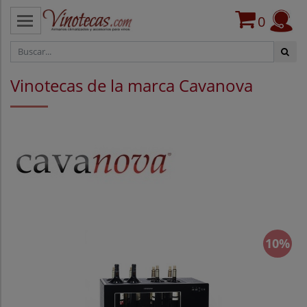
0
CATEGORÍAS
Vinotecas de la marca Cavanova
VINOTECAS POR MARCAS
VINOTECAS OFERTAS
PROVEEDORES
BLOG
CONTACTO
10%