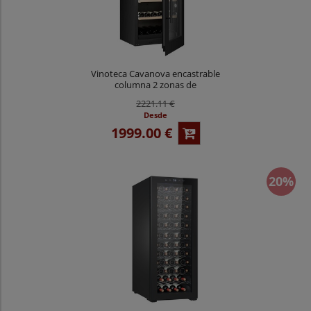
Vinoteca Cavanova encastrable
columna 2 zonas de
temperatura 65 botellas
2221.11 €
CV065KT-2T
Desde
1999.00 €
20%