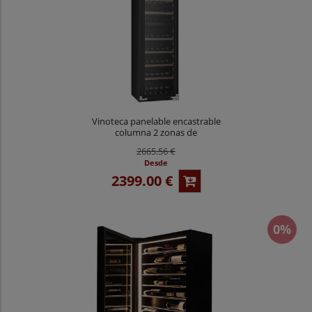
Vinoteca panelable encastrable
columna 2 zonas de
temperatura 100 botellas
2665.56 €
CV0100KT-2TP
Desde
2399.00 €
0%