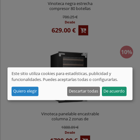
Vinoteca negra estrecha
compresor 80 botellas
CV080CNM
786.25 €
Desde
629.00 €
10%
Este sitio utiliza cookies para estadísticas, publicidad y
funcionalidades. Puedes aceptarlas todas o configurarlas.
Quiero elegir
Descartar todas
De acuerdo
Vinoteca panelable encastrable
columna 2 zonas de
temperatura 42 botellas
1888.89 €
CV042KT-2TP
Desde