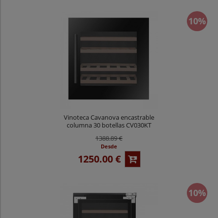
10%
Vinoteca Cavanova encastrable
columna 30 botellas CV030KT
1388.89 €
Desde
1250.00 €
10%