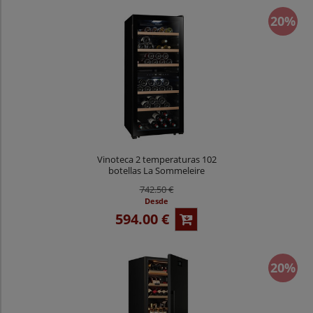
20%
Vinoteca 2 temperaturas 102
botellas La Sommeleire
LS102DZBLACK
742.50 €
Desde
594.00 €
20%