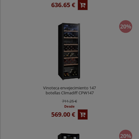
636.65 €
20%
Vinoteca envejecimiento 147
botellas Climadiff CPW147
711.25 €
Desde
569.00 €
20%