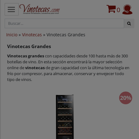
0
CATEGORÍAS
Inicio
»
Vinotecas
» Vinotecas Grandes
VINOTECAS POR MARCAS
Vinotecas Grandes
VINOTECAS OFERTAS
Vinotecas grandes
con capacidades desde 100 hasta más de 300
botellas de vino. En esta sección encontrará la mayor selección
PROVEEDORES
online de
vinotecas
de gran capacidad con la última tecnología en
frío por compresor, para almacenar, conservar y envejecer todo
tipo de vinos.
BLOG
CONTACTO
20%