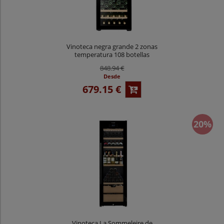
Vinoteca negra grande 2 zonas
temperatura 108 botellas
Climadiff CEPAGE108DZ
848.94 €
Desde
679.15 €
20%
Vinoteca La Sommeleire de