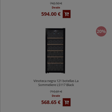
CTVNE120
742.50 €
Desde
594.00 €
20%
Vinoteca negra 121 botellas La
Sommeliere LS117 Black
710.81 €
Desde
568.65 €