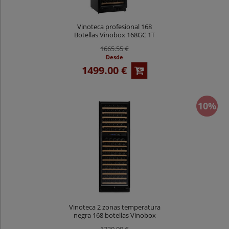
Vinoteca profesional 168
Botellas Vinobox 168GC 1T
Negra
1665.55 €
Desde
1499.00 €
10%
Vinoteca 2 zonas temperatura
negra 168 botellas Vinobox
168GC 2T N
1730.00 €