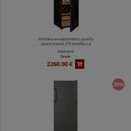
Vinoteca envejecimiento puerta
opaca maciza 273 botellas La
Sommeliere VIP275P EDITION
2825.00 €
Desde
2260.00 €
20%