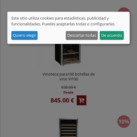
10%
Este sitio utiliza cookies para estadísticas, publicidad y
funcionalidades. Puedes aceptarlas todas o configurarlas.
Quiero elegir
Descartar todas
De acuerdo
Vinoteca para100 botellas de
vino Vi100
938.89 €
Desde
845.00 €
10%