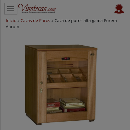
Inicio
CATEGORÍAS
»
Cavas de Puros
» Cava de puros alta gama Purera
Aurum
VINOTECAS POR MARCAS
VINOTECAS OFERTAS
PROVEEDORES
BLOG
CONTACTO