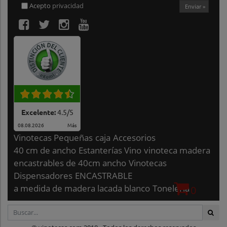
Acepto
privacidad
Enviar »
Excelente:
4.5
/
5
08.08.2026
Más
Vinotecas Pequeñas
caja
Accesorios
40 cm de ancho
Estanterías Vino
vinoteca madera
encastrables de 40cm ancho
Vinotecas
Dispensadores
ENCASTRABLE
a medida de madera lacada blanco
Tonelería
0