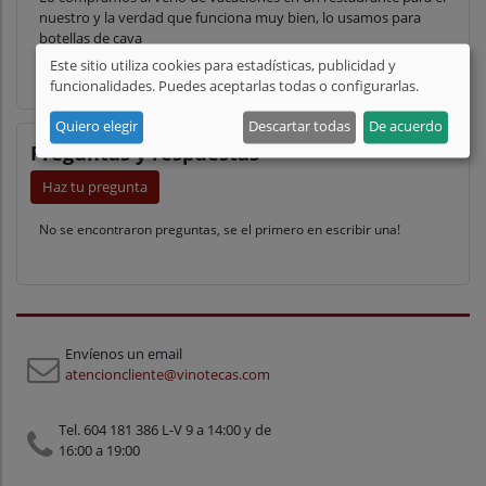
nuestro y la verdad que funciona muy bien, lo usamos para
botellas de cava
Este sitio utiliza cookies para estadísticas, publicidad y
funcionalidades. Puedes aceptarlas todas o configurarlas.
Quiero elegir
Descartar todas
De acuerdo
Preguntas y respuestas
Haz tu pregunta
No se encontraron preguntas, se el primero en escribir una!
Envíenos un email
atencioncliente@vinotecas.com
Tel. 604 181 386 L-V 9 a 14:00 y de
16:00 a 19:00