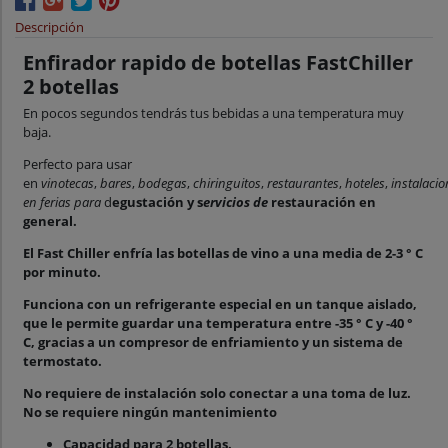
Descripción
Enfirador rapido de botellas FastChiller
2 botellas
En pocos segundos tendrás tus bebidas a una temperatura muy
baja.
Perfecto para usar
en
vinotecas
,
bares
,
bodegas
,
chiringuitos
,
restaurantes
,
hoteles
,
instalacio
en ferias para
d
egustación
y s
ervicios de
restauración en
general.
El Fast Chiller enfría las botellas de vino a una media de 2-3 ° C
por minuto.
Funciona con un refrigerante especial en un tanque aislado,
que le permite guardar una temperatura entre -35 ° C y -40 °
C, gracias a un compresor de enfriamiento y un sistema de
termostato.
No requiere de instalación solo conectar a una toma de luz.
No se requiere ningún mantenimiento
Capacidad para 2 botellas.