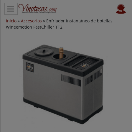
Inicio
CATEGORÍAS
»
Accesorios
» Enfriador Instantáneo de botellas
Wineemotion FastChiller TT2
VINOTECAS POR MARCAS
VINOTECAS OFERTAS
PROVEEDORES
BLOG
CONTACTO