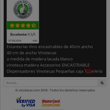
Excelente:
4.5
/
5
07.08.2026
Más
Estanterías Vino
encastrables de 40cm ancho
40 cm de ancho
Vinotecas
a medida de madera lacada blanco
vinoteca madera
Accesorios
ENCASTRABLE
Dispensadores
Vinotecas Pequeñas
caja
Tonelería
0
© vinotecas.com 2018 - Todos los derechos reservados