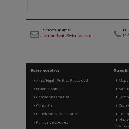
Envíenos un email
Tel.
atencioncliente@vinotecas.com
16:0
Sobre nosotros
Otros li
Aviso legal - Politica Privacidad
Mapa
Quienes somos
Mi cu
Condiciones de uso
Como 
Contacto
Cuale
Condiciones Transporte
Como 
Plazo
Política de Cookies
transp