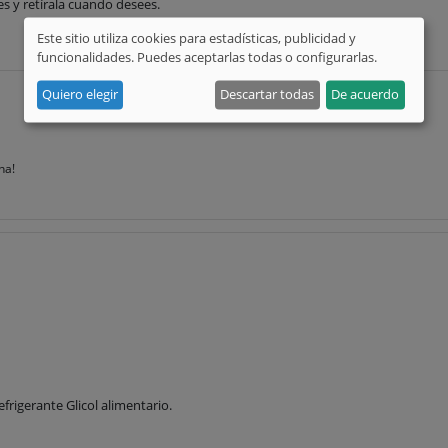
es y retírala cuando desees.
Este sitio utiliza cookies para estadísticas, publicidad y
funcionalidades. Puedes aceptarlas todas o configurarlas.
Quiero elegir
Descartar todas
De acuerdo
na!
efrigerante Glicol alimentario.