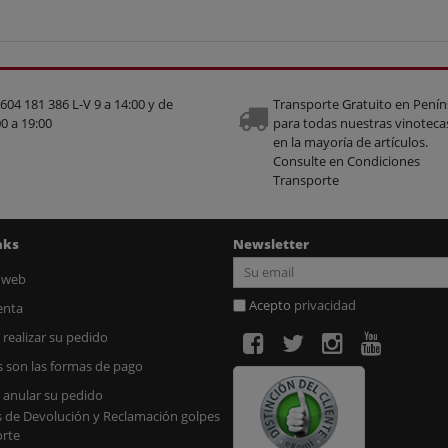
 604 181 386 L-V 9 a 14:00 y de
Transporte Gratuito en Penín
0 a 19:00
para todas nuestras vinoteca
en la mayoría de artículos.
Consulte en Condiciones
Transporte
nks
Newsletter
 web
Acepto
privacidad
enta
realizar su pedido
s son las formas de pago
anular su pedido
s de Devolución y Reclamación golpes
orte