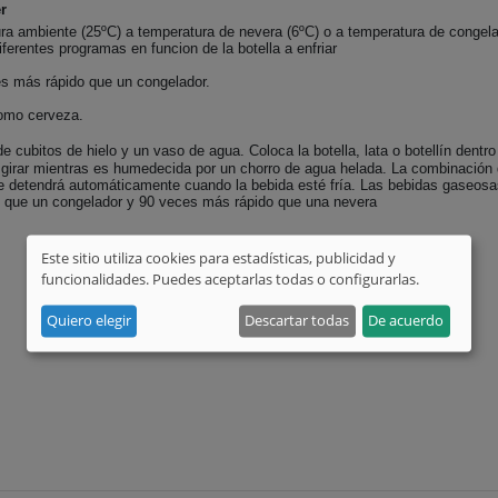
r
a ambiente (25ºC) a temperatura de nevera (6ºC) o a temperatura de congelad
diferentes programas en funcion de la botella a enfriar
es más rápido que un congelador.
como cerveza.
 cubitos de hielo y un vaso de agua. Coloca la botella, lata o botellín dentro 
 girar mientras es humedecida por un chorro de agua helada. La combinación de
e detendrá automáticamente cuando la bebida esté fría. Las bebidas gaseosas
o que un congelador y 90 veces más rápido que una nevera
Este sitio utiliza cookies para estadísticas, publicidad y
funcionalidades. Puedes aceptarlas todas o configurarlas.
Quiero elegir
Descartar todas
De acuerdo