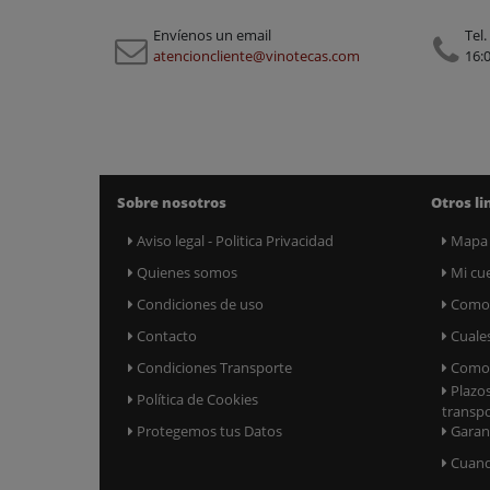
Envíenos un email
Tel.
atencioncliente@vinotecas.com
16:0
Sobre nosotros
Otros li
Aviso legal - Politica Privacidad
Mapa
Quienes somos
Mi cu
Condiciones de uso
Como 
Contacto
Cuale
Condiciones Transporte
Como 
Plazo
Política de Cookies
transp
Protegemos tus Datos
Garan
Cuand