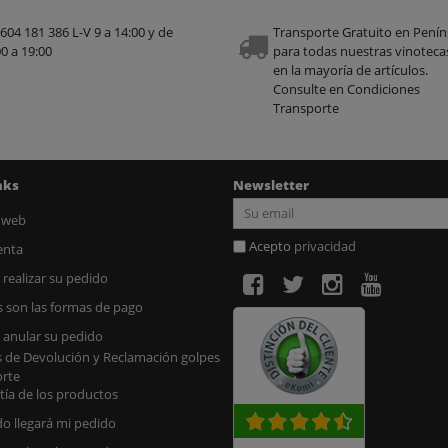
 604 181 386 L-V 9 a 14:00 y de
Transporte Gratuito en Penín
0 a 19:00
para todas nuestras vinoteca
en la mayoría de artículos.
Consulte en Condiciones
Transporte
nks
Newsletter
 web
Acepto
privacidad
enta
realizar su pedido
s son las formas de pago
anular su pedido
s de Devolución y Reclamación golpes
orte
tía de los productos
o llegará mi pedido