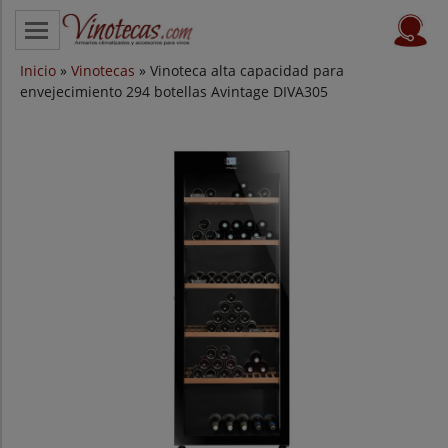
Inicio
CATEGORÍAS
»
Vinotecas
» Vinoteca alta capacidad para
envejecimiento 294 botellas Avintage DIVA305
VINOTECAS POR MARCAS
VINOTECAS OFERTAS
PROVEEDORES
BLOG
CONTACTO