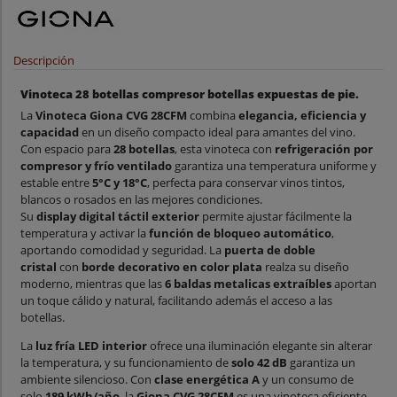
Descripción
Vinoteca 28 botellas compresor botellas expuestas de pie.
La
Vinoteca Giona CVG 28CFM
combina
elegancia, eficiencia y
capacidad
en un diseño compacto ideal para amantes del vino.
Con espacio para
28 botellas
, esta vinoteca con
refrigeración por
compresor y frío ventilado
garantiza una temperatura uniforme y
estable entre
5°C y 18°C
, perfecta para conservar vinos tintos,
blancos o rosados en las mejores condiciones.
Su
display digital táctil exterior
permite ajustar fácilmente la
temperatura y activar la
función de bloqueo automático
,
aportando comodidad y seguridad. La
puerta de doble
cristal
con
borde decorativo en color plata
realza su diseño
moderno, mientras que las
6 baldas metalicas extraíbles
aportan
un toque cálido y natural, facilitando además el acceso a las
botellas.
La
luz fría LED interior
ofrece una iluminación elegante sin alterar
la temperatura, y su funcionamiento de
solo 42 dB
garantiza un
ambiente silencioso. Con
clase energética A
y un consumo de
solo
189 kWh/año
, la
Giona CVG 28CFM
es una vinoteca eficiente,