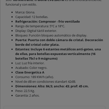
funcional y con estilo.
Marca: Giona.
Capacidad: 12 botellas.
Refrigeración: Compresor - frio ventilado
Rango de temperatura: 5ºC a 18ºC.
Display: Digital táctil exterior.
Bloqueo: Función bloqueo automático de display.
Puerta: Puerta con doble cámara de cristal. Decoración
borde del cristal color plata.
Estantes: Incluye 6 estantes metálicos anti-goteo, una
de ellas, para botellas expuestas verticalmente (16
botellas 75cl o 9 mágnums)
Luz: Luz fría interior.
Acabado: Color negro.
Clase Energetica A
Consumo: 189 KW/h (año).
Nivel de dB en condiciones standart 42dB.
Dimensiones: Alto: 84,5; ancho: 43; prof: 45 cm.
Peso: 22.5 Kg.
Garantía: 2 años.