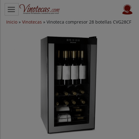
Inicio
CATEGORÍAS
»
Vinotecas
» Vinoteca compresor 28 botellas CVG28CF
VINOTECAS POR MARCAS
VINOTECAS OFERTAS
PROVEEDORES
BLOG
CONTACTO