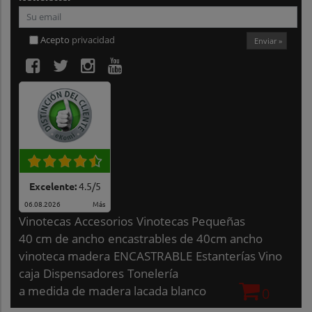
Acepto
privacidad
Enviar »
Excelente:
4.5
/
5
06.08.2026
Más
Vinotecas
Accesorios
Vinotecas Pequeñas
40 cm de ancho
encastrables de 40cm ancho
vinoteca madera
ENCASTRABLE
Estanterías Vino
caja
Dispensadores
Tonelería
a medida de madera lacada blanco
0