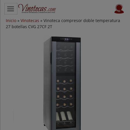
Inicio
CATEGORÍAS
»
Vinotecas
» Vinoteca compresor doble temperatura
27 botellas CVG 27CF 2T
VINOTECAS POR MARCAS
VINOTECAS OFERTAS
PROVEEDORES
BLOG
CONTACTO