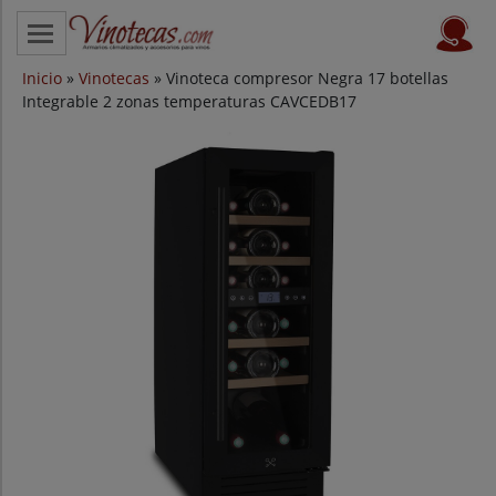
Inicio
CATEGORÍAS
»
Vinotecas
» Vinoteca compresor Negra 17 botellas
Integrable 2 zonas temperaturas CAVCEDB17
VINOTECAS POR MARCAS
VINOTECAS OFERTAS
PROVEEDORES
BLOG
CONTACTO