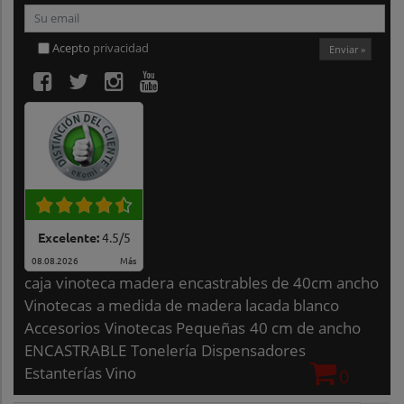
Acepto
privacidad
Enviar »
Excelente:
4.5
/
5
08.08.2026
Más
caja
vinoteca madera
encastrables de 40cm ancho
Vinotecas
a medida de madera lacada blanco
Accesorios
Vinotecas Pequeñas
40 cm de ancho
ENCASTRABLE
Tonelería
Dispensadores
Estanterías Vino
0