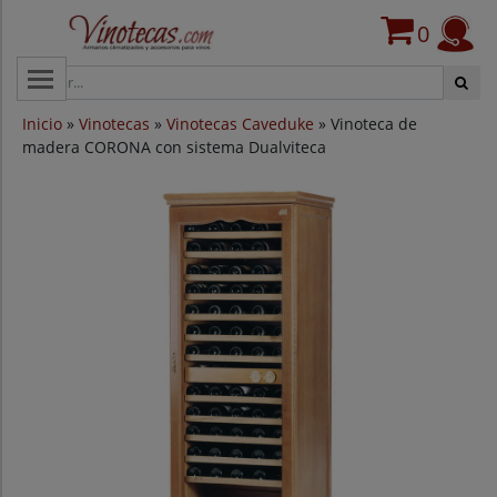
0
CATEGORÍAS
Inicio
»
Vinotecas
»
Vinotecas Caveduke
» Vinoteca de
VINOTECAS POR MARCAS
madera CORONA con sistema Dualviteca
VINOTECAS OFERTAS
PROVEEDORES
BLOG
CONTACTO