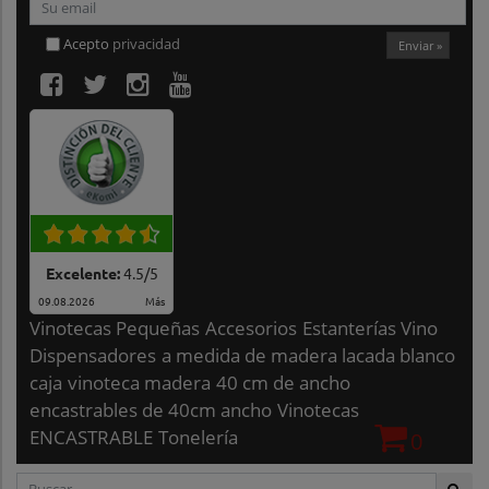
Acepto
privacidad
Enviar »
Excelente:
4.5
/
5
09.08.2026
Más
Vinotecas Pequeñas
Accesorios
Estanterías Vino
Dispensadores
a medida de madera lacada blanco
caja
vinoteca madera
40 cm de ancho
encastrables de 40cm ancho
Vinotecas
ENCASTRABLE
Tonelería
0