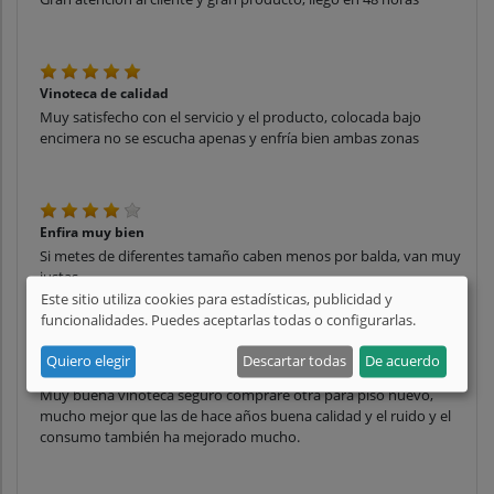
Vinoteca de calidad
Muy satisfecho con el servicio y el producto, colocada bajo
encimera no se escucha apenas y enfría bien ambas zonas
Enfira muy bien
Si metes de diferentes tamaño caben menos por balda, van muy
justas
Este sitio utiliza cookies para estadísticas, publicidad y
funcionalidades. Puedes aceptarlas todas o configurarlas.
Quiero elegir
Descartar todas
De acuerdo
Gran vintoeca para cocina
Muy buena vinoteca seguro compraré otra para piso nuevo,
mucho mejor que las de hace años buena calidad y el ruido y el
consumo también ha mejorado mucho.