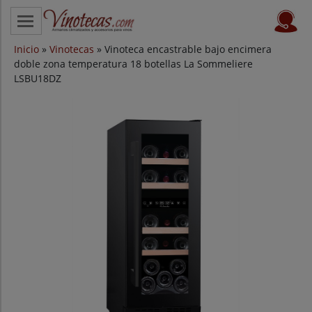
Inicio
CATEGORÍAS
»
Vinotecas
» Vinoteca encastrable bajo encimera
doble zona temperatura 18 botellas La Sommeliere
LSBU18DZ
VINOTECAS POR MARCAS
VINOTECAS OFERTAS
PROVEEDORES
BLOG
CONTACTO