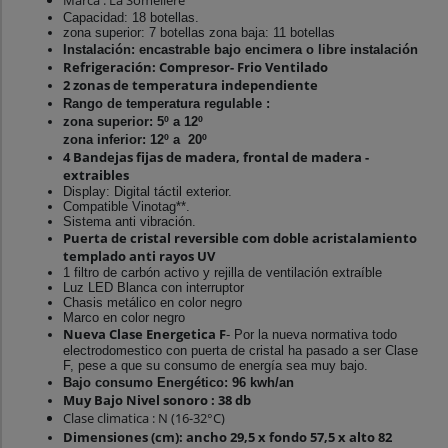
Marca : La Someliere
Capacidad: 18 botellas.
zona superior: 7 botellas
zona baja: 11 botellas
Instalación: encastrable bajo encimera o libre instalación
Refrigeración: Compresor- Frio Ventilado
2 zonas de temperatura independiente
Rango de temperatura regulable :
zona superior: 5º a 12º
zona inferior: 12º a 20º
4 Bandejas fijas de madera, frontal de madera -
extraibles
Display: Digital táctil exterior.
Compatible Vinotag**.
Sistema anti vibración.
Puerta de cristal reversible com doble acristalamiento
templado anti rayos UV
1 filtro de carbón activo y rejilla de ventilación extraíble
Luz LED Blanca con interruptor
Chasis metálico en color negro
Marco en color negro
Nueva Clase Energetica F
- Por la nueva normativa todo
electrodomestico con puerta de cristal ha pasado a ser Clase
F, pese a que su consumo de energía sea muy bajo.
Bajo consumo Energético: 96 kwh/an
Muy Bajo Nivel sonoro : 38 db
Clase climatica : N (16-32°C)
Dimensiones (cm): ancho 29,5 x fondo 57,5 x alto 82