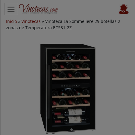
Inicio
CATEGORÍAS
»
Vinotecas
» Vinoteca La Sommeliere 29 botellas 2
zonas de Temperatura ECS31-2Z
VINOTECAS POR MARCAS
VINOTECAS OFERTAS
PROVEEDORES
BLOG
CONTACTO