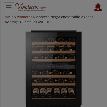
Inicio
CATEGORÍAS
»
Vinotecas
» Vinoteca Negra encastrable 2 zonas
Avintage 46 botellas AVU61D88
VINOTECAS POR MARCAS
VINOTECAS OFERTAS
PROVEEDORES
BLOG
CONTACTO