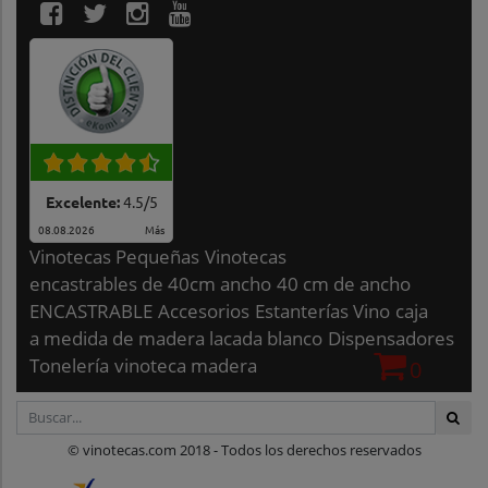
Excelente:
4.5
/
5
08.08.2026
Más
Vinotecas Pequeñas
Vinotecas
encastrables de 40cm ancho
40 cm de ancho
ENCASTRABLE
Accesorios
Estanterías Vino
caja
a medida de madera lacada blanco
Dispensadores
Tonelería
vinoteca madera
0
© vinotecas.com 2018 - Todos los derechos reservados