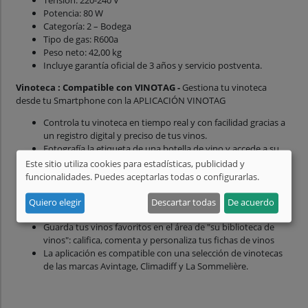
Tensión: 220-240 V
Potencia: 80 W
Categoría: 2 – Bodega
Tipo de gas: R600a
Peso neto: 42,00 kg
Incluye garantía oficial de 3 años y servicio postventa.
Vinoteca : Compatible con VINOTAG -
Gestiona tu vinoteca
desde tu Smartphone con la APLICACIÓN VINOTAG
Controla tu vinoteca en tiempo real y con facilidad gracias a
un registro digital y preciso de tus vinos.
Fotografía la etiqueta de una botella de vino y accede a su
ficha detallada de vinos: la botella quede registrada
Este sitio utiliza cookies para estadísticas, publicidad y
automáticamente en tu cava digital, con su ficha de vinos
funcionalidades. Puedes aceptarlas todas o configurarlas.
detallada y en su ubicación exacta.
Coloca la botella en tu vinoteca y registra su ubicación en tu
Quiero elegir
Descartar todas
De acuerdo
"bodega digital"
Guarda tus vinos favoritos en el área de "su biblioteca de
vinos": califica, comenta y personaliza tus fichas de vinos
La aplicación es compatible con una selección de vinotecas
de las marcas Avintage, Climadiff y La Sommelière.