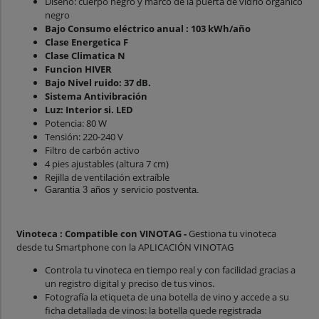
Diseño: cuerpo negro y marco de la puerta de vidrio orgánico
negro
Bajo Consumo eléctrico anual : 103 kWh/año
Clase Energetica F
Clase Climatica N
Funcion HIVER
Bajo Nivel ruido: 37 dB.
Sistema Antivibración
Luz: Interior si. LED
Potencia: 80 W
Tensión: 220-240 V
Filtro de carbón activo
4 pies ajustables (altura 7 cm)
Rejilla de ventilación extraíble
Garantia 3 años y servicio postventa.
Vinoteca : Compatible con VINOTAG -
Gestiona tu vinoteca
desde tu Smartphone con la APLICACIÓN VINOTAG
Controla tu vinoteca en tiempo real y con facilidad gracias a
un registro digital y preciso de tus vinos.
Fotografía la etiqueta de una botella de vino y accede a su
ficha detallada de vinos: la botella quede registrada