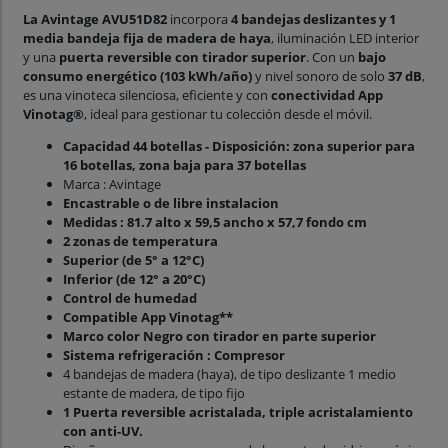
La Avintage AVU51D82
incorpora
4 bandejas deslizantes y 1
media bandeja fija de madera de haya
, iluminación LED interior
y una
puerta reversible con tirador superior
. Con un
bajo
consumo energético (103 kWh/año)
y nivel sonoro de solo
37 dB
,
es una vinoteca silenciosa, eficiente y con
conectividad App
Vinotag®
, ideal para gestionar tu colección desde el móvil.
Capacidad 44 botellas - Disposición: zona superior para
16 botellas, zona baja para 37 botellas
Marca : Avintage
Encastrable o de libre instalacion
Medidas : 81.7 alto x 59,5 ancho x 57,7 fondo cm
2 zonas de temperatura
Superior (de 5° a 12°C)
Inferior (de 12° a 20°C)
Control de humedad
Compatible App Vinotag**
Marco color Negro con tirador en parte superior
Sistema refrigeración : Compresor
4 bandejas de madera (haya), de tipo deslizante 1 medio
estante de madera, de tipo fijo
1 Puerta reversible acristalada, triple acristalamiento
con anti-UV.