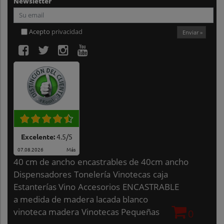
Newsletter
Acepto
privacidad
Enviar »
Excelente:
4.5
/
5
07.08.2026
Más
40 cm de ancho
encastrables de 40cm ancho
Dispensadores
Tonelería
Vinotecas
caja
Estanterías Vino
Accesorios
ENCASTRABLE
a medida de madera lacada blanco
vinoteca madera
Vinotecas Pequeñas
0