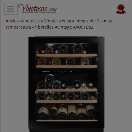
Inicio
CATEGORÍAS
»
Vinotecas
» Vinoteca Negra integrable 2 zonas
temperatura 44 botellas Avintage AVU51D82
VINOTECAS POR MARCAS
VINOTECAS OFERTAS
PROVEEDORES
BLOG
CONTACTO