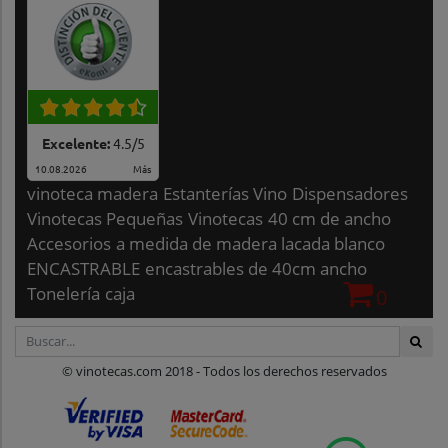
Excelente:
4.5
/
5
10.08.2026
Más
vinoteca madera
Estanterías Vino
Dispensadores
Vinotecas Pequeñas
Vinotecas
40 cm de ancho
Accesorios
a medida de madera lacada blanco
ENCASTRABLE
encastrables de 40cm ancho
Tonelería
caja
0
© vinotecas.com 2018 - Todos los derechos reservados