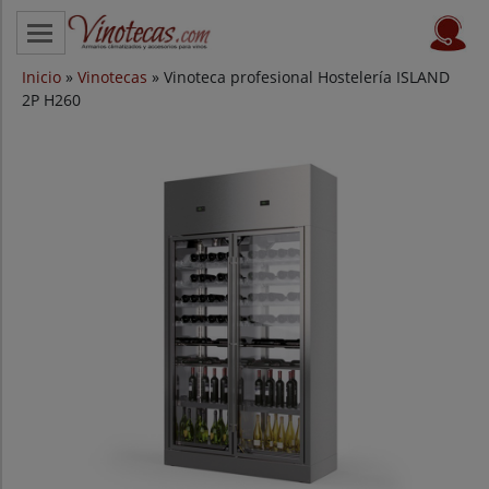
Inicio
CATEGORÍAS
»
Vinotecas
» Vinoteca profesional Hostelería ISLAND
2P H260
VINOTECAS POR MARCAS
VINOTECAS OFERTAS
PROVEEDORES
BLOG
CONTACTO